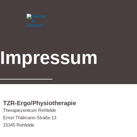
Zum
Inhalt
springen
Impressum
TZR-Ergo/Physiotherapie
Therapiezentrum Rehfelde
Ernst-Thälmann-Straße 13
15345 Rehfelde